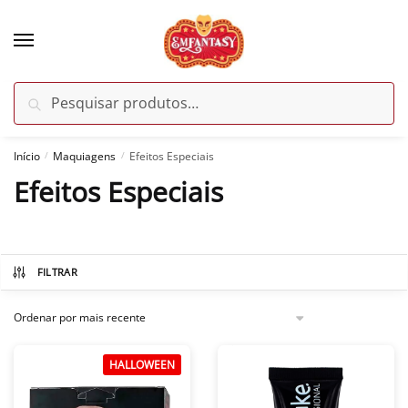
Skip
Skip
to
to
navigation
content
Pesquisar
Pesquisar
por:
Início
Maquiagens
Efeitos Especiais
/
/
Efeitos Especiais
FILTRAR
HALLOWEEN