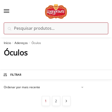
Skip
Skip
to
to
navigation
content
Pesquisar
Pesquisar
por:
Início
Adereços
Óculos
/
/
Óculos
FILTRAR
1
2