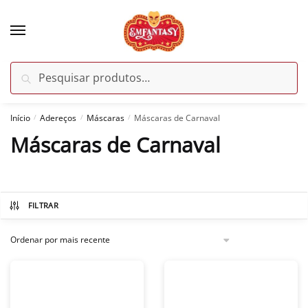
Skip
Skip
to
to
navigation
content
Pesquisar
Pesquisar
por:
Início
Adereços
Máscaras
Máscaras de Carnaval
/
/
/
Máscaras de Carnaval
FILTRAR