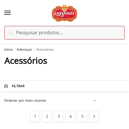
Skip
Skip
to
to
navigation
content
Pesquisar
Pesquisar
por:
Início
Adereços
Acessórios
/
/
Acessórios
FILTRAR
1
2
3
4
5