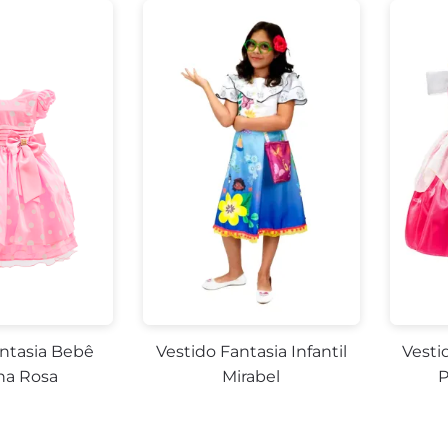
50%
-25%
-50%
antasia Bebê
Vestido Fantasia Infantil
Vesti
ha Rosa
Mirabel
P