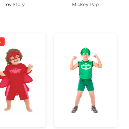
Toy Story
Mickey Pop