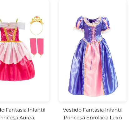
do Fantasia Infantil
Vestido Fantasia Infantil
rincesa Aurea
Princesa Enrolada Luxo