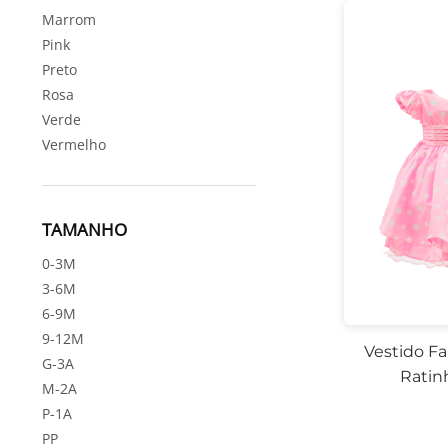
Marrom
Pink
Preto
Rosa
Verde
Vermelho
TAMANHO
0-3M
3-6M
6-9M
-
9-12M
Vestido F
G-3A
Ratin
M-2A
P-1A
PP