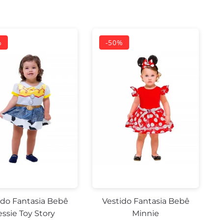
ido Fantasia Bebê
Vestido Fantasia Bebê
essie Toy Story
Minnie