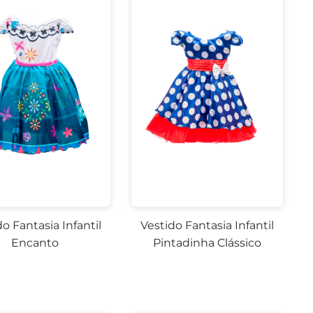
do Fantasia Infantil
Vestido Fantasia Infantil
Encanto
Pintadinha Clássico