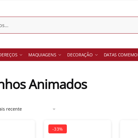
DEREÇOS
MAQUIAGENS
DECORAÇÃO
DATAS COMEMOR
nhos Animados
33%