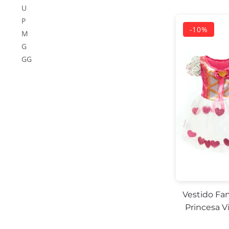
U
P
M
G
GG
-40%
Vestido Fan
Princesa V