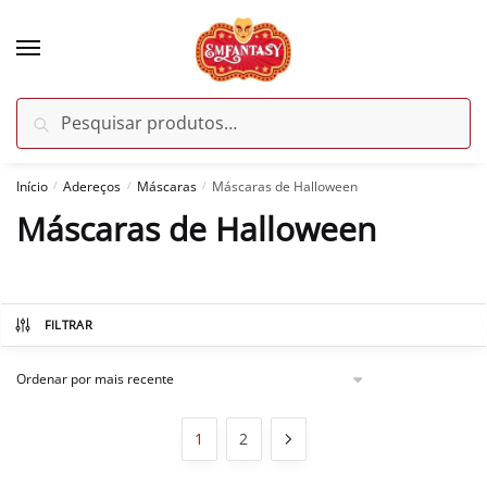
Skip
Skip
to
to
navigation
content
Pesquisar
Pesquisar
por:
Início
Adereços
Máscaras
Máscaras de Halloween
/
/
/
Máscaras de Halloween
FILTRAR
1
2