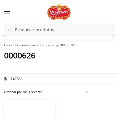
Skip
Skip
to
to
navigation
content
Pesquisar
Pesquisar
por:
Início
Produtos marcados com a tag “0000626”
/
0000626
FILTRAR