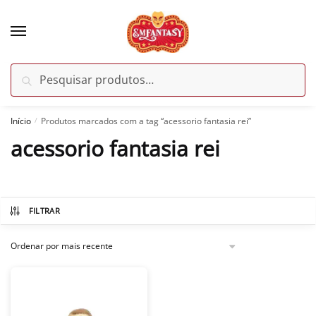
Skip
Skip
to
to
navigation
content
Pesquisar
Pesquisar
por:
Início
Produtos marcados com a tag “acessorio fantasia rei”
/
acessorio fantasia rei
FILTRAR