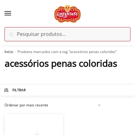
Skip
Skip
to
to
navigation
content
Pesquisar
Pesquisar
por:
Início
Produtos marcados com a tag “acessórios penas coloridas”
/
acessórios penas coloridas
FILTRAR