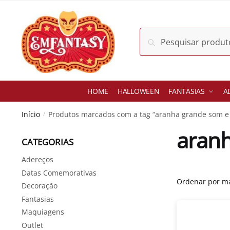
Skip
Skip
to
to
navigation
content
Pesquisar
Pesquisar
por:
HOME
HALLOWEEN
FANTASIAS
A
Início
Produtos marcados com a tag “aranha grande som 
/
aran
CATEGORIAS
Adereços
Datas Comemorativas
Decoração
Fantasias
Maquiagens
Outlet