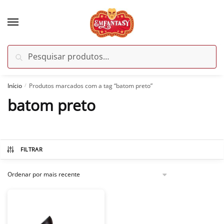
Skip
Skip
to
to
navigation
content
Pesquisar
Pesquisar
por:
Início
Produtos marcados com a tag “batom preto”
/
batom preto
FILTRAR