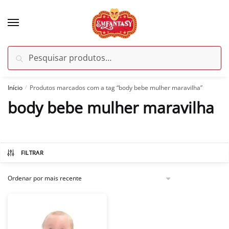
Skip
Skip
to
to
navigation
content
Pesquisar
Pesquisar
por:
Início
Produtos marcados com a tag “body bebe mulher maravilha”
/
body bebe mulher maravilha
FILTRAR