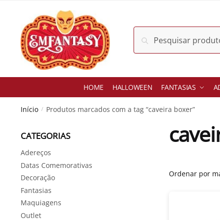
Skip
Skip
to
to
navigation
content
Pesquisar
Pesquisar
por:
HOME
HALLOWEEN
FANTASIAS
A
Início
Produtos marcados com a tag “caveira boxer”
/
cavei
CATEGORIAS
Adereços
Datas Comemorativas
Decoração
Fantasias
Maquiagens
Outlet