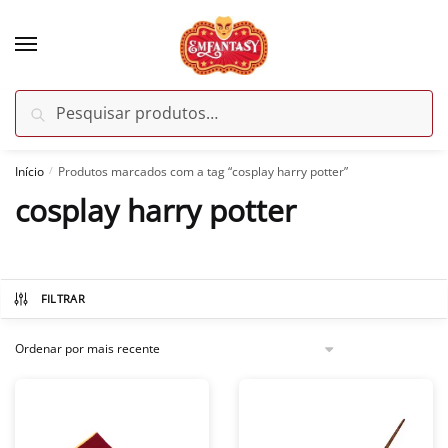
Skip
Skip
to
to
navigation
content
Pesquisar
Pesquisar
por:
Início
Produtos marcados com a tag “cosplay harry potter”
/
cosplay harry potter
FILTRAR