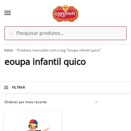
Skip
Skip
to
to
navigation
content
Pesquisar
Pesquisar
por:
Início
Produtos marcados com a tag “eoupa infantil quico”
/
eoupa infantil quico
FILTRAR