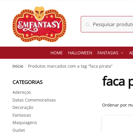
Skip
Skip
to
to
navigation
content
Pesquisar
Pesquisar
por:
HOME
HALLOWEEN
FANTASIAS
A
Início
Produtos marcados com a tag “faca pirata”
/
faca 
CATEGORIAS
Adereços
Datas Comemorativas
Decoração
Fantasias
Maquiagens
Outlet