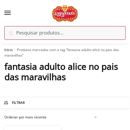
Skip
Skip
to
to
navigation
content
Pesquisar
Pesquisar
por:
Início
Produtos marcados com a tag “fantasia adulto alice no pais das
/
maravilhas”
fantasia adulto alice no pais
das maravilhas
FILTRAR