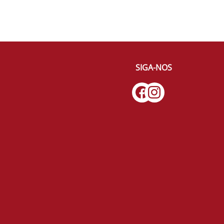
SIGA-NOS