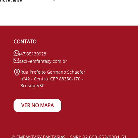
CONTATO
(47)35139928
sac@emfantasy.com.br
Rua Prefeito Germano Schaefer
n°42 - Centro. CEP 88350-170 -
Brusque/SC
VER NO MAPA
© EMFANTASY FANTASIAS - CNPJ: 32.603.653/0001-51