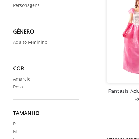
Personagens
GÊNERO
Adulto Feminino
COR
Amarelo
Rosa
Fantasia Adu
R
TAMANHO
P
M