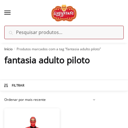
Skip
Skip
to
to
navigation
content
Pesquisar
Pesquisar
por:
Início
Produtos marcados com a tag “fantasia adulto piloto”
/
fantasia adulto piloto
FILTRAR