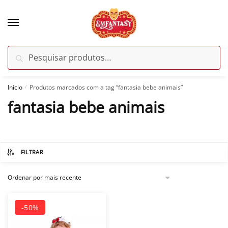
Skip
Skip
to
to
navigation
content
Pesquisar
Pesquisar
por:
Início
Produtos marcados com a tag “fantasia bebe animais”
/
fantasia bebe animais
-50%
FILTRAR