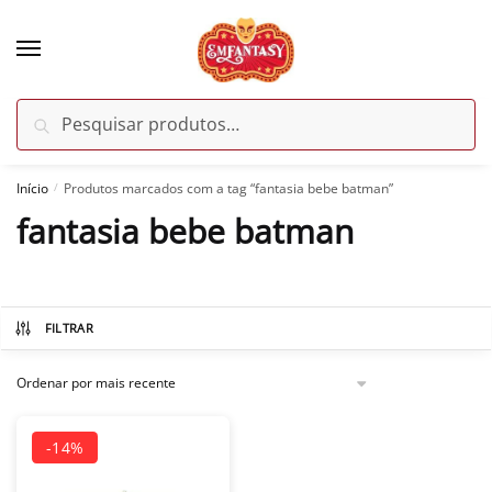
Skip
Skip
to
to
navigation
content
Pesquisar
Pesquisar
por:
Início
Produtos marcados com a tag “fantasia bebe batman”
/
fantasia bebe batman
-14%
FILTRAR