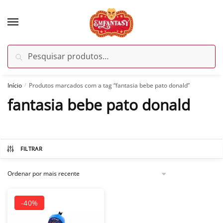
Skip
Skip
to
to
navigation
content
Pesquisar
Pesquisar
por:
Início
Produtos marcados com a tag “fantasia bebe pato donald”
/
fantasia bebe pato donald
-40%
FILTRAR