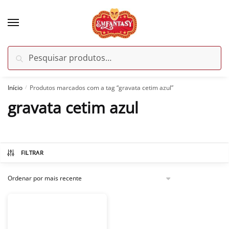
Skip
Skip
to
to
navigation
content
Pesquisar
Pesquisar
por:
Início
Produtos marcados com a tag “gravata cetim azul”
/
gravata cetim azul
FILTRAR