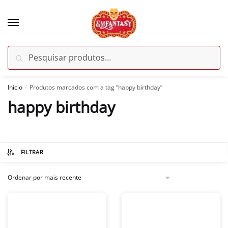
Skip
Skip
to
to
navigation
content
Pesquisar
Pesquisar
por:
Início
Produtos marcados com a tag “happy birthday”
/
happy birthday
FILTRAR