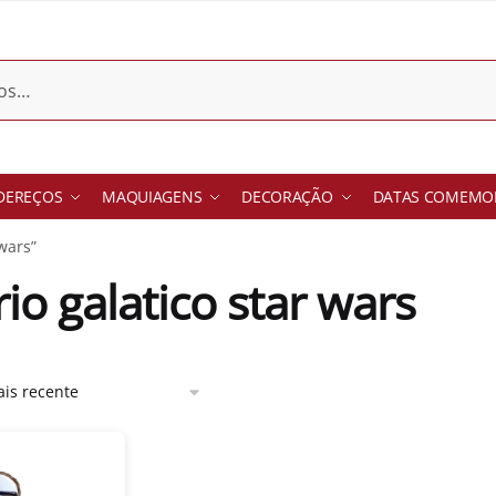
DEREÇOS
MAQUIAGENS
DECORAÇÃO
DATAS COMEMOR
wars”
io galatico star wars