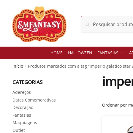
Skip
Skip
to
to
navigation
content
Pesquisar
Pesquisar
por:
HOME
HALLOWEEN
FANTASIAS
A
Início
Produtos marcados com a tag “imperio galatico star 
/
imper
CATEGORIAS
Adereços
Datas Comemorativas
Decoração
Fantasias
Maquiagens
Outlet