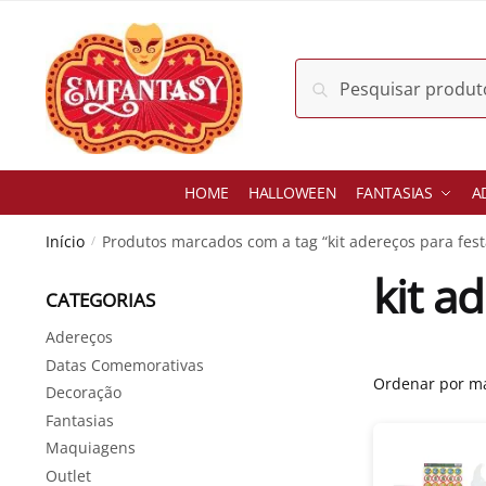
Skip
Skip
to
to
navigation
content
Pesquisar
Pesquisar
por:
HOME
HALLOWEEN
FANTASIAS
A
Início
Produtos marcados com a tag “kit adereços para fest
/
kit a
CATEGORIAS
Adereços
Datas Comemorativas
Decoração
Fantasias
Maquiagens
Outlet