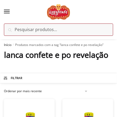
Skip
Skip
to
to
navigation
content
Pesquisar
Pesquisar
por:
Início
Produtos marcados com a tag “lanca confete e po revelação”
/
lanca confete e po revelação
FILTRAR