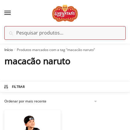
Skip
Skip
to
to
navigation
content
Pesquisar
Pesquisar
por:
Início
Produtos marcados com a tag “macacão naruto”
/
macacão naruto
FILTRAR