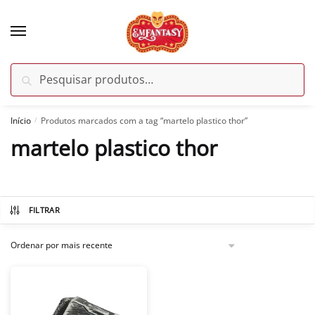
Skip
Skip
to
to
navigation
content
Pesquisar
Pesquisar
por:
Início
Produtos marcados com a tag “martelo plastico thor”
/
martelo plastico thor
FILTRAR