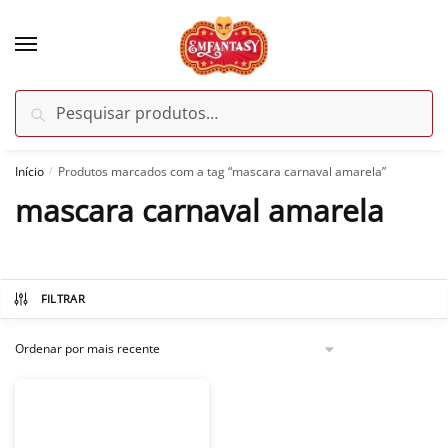
Skip
Skip
to
to
navigation
content
Pesquisar
Pesquisar
por:
Início
Produtos marcados com a tag “mascara carnaval amarela”
/
mascara carnaval amarela
FILTRAR