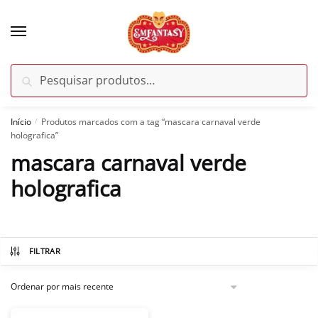
Skip
Skip
to
to
navigation
content
Pesquisar
Pesquisar
por:
Início
Produtos marcados com a tag “mascara carnaval verde
/
holografica”
mascara carnaval verde
holografica
FILTRAR