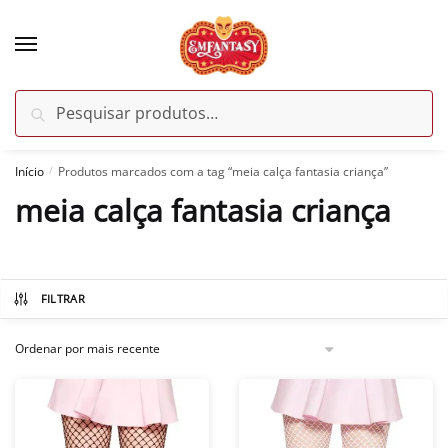
Skip
Skip
to
to
navigation
content
Pesquisar
Pesquisar
por:
Início
Produtos marcados com a tag “meia calça fantasia criança”
/
meia calça fantasia criança
FILTRAR