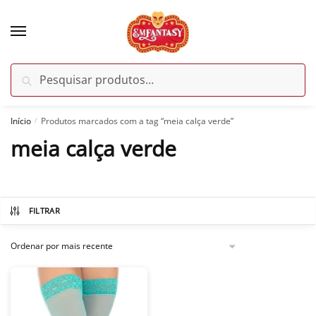
Skip
Skip
to
to
navigation
content
Pesquisar
Pesquisar
por:
Início
Produtos marcados com a tag “meia calça verde”
/
meia calça verde
FILTRAR