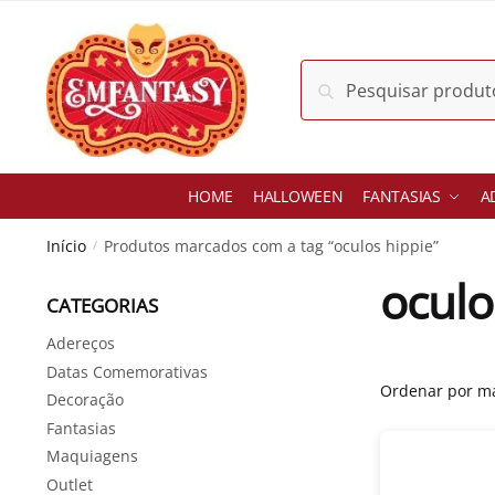
Skip
Skip
to
to
navigation
content
Pesquisar
Pesquisar
por:
HOME
HALLOWEEN
FANTASIAS
A
Início
Produtos marcados com a tag “oculos hippie”
/
oculo
CATEGORIAS
Adereços
Datas Comemorativas
Decoração
Fantasias
Maquiagens
Outlet