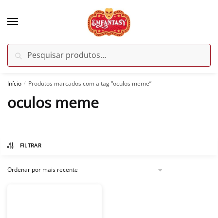
Skip
Skip
to
to
navigation
content
Pesquisar
Pesquisar
por:
Início
Produtos marcados com a tag “oculos meme”
/
oculos meme
FILTRAR