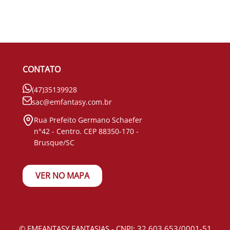
CONTATO
(47)35139928
sac@emfantasy.com.br
Rua Prefeito Germano Schaefer
n°42 - Centro. CEP 88350-170 -
Brusque/SC
VER NO MAPA
© EMFANTASY FANTASIAS - CNPJ: 32.603.653/0001-51