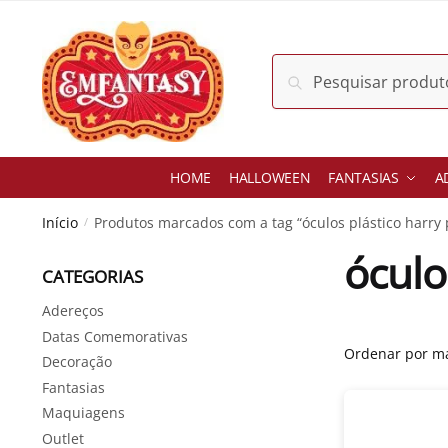
Skip
Skip
to
to
navigation
content
Pesquisar
Pesquisar
por:
HOME
HALLOWEEN
FANTASIAS
A
Início
Produtos marcados com a tag “óculos plástico harry 
/
óculo
CATEGORIAS
Adereços
Datas Comemorativas
Decoração
Fantasias
Maquiagens
Outlet