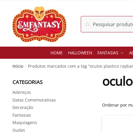
Skip
Skip
to
to
navigation
content
Pesquisar
Pesquisar
por:
HOME
HALLOWEEN
FANTASIAS
A
Início
Produtos marcados com a tag “oculos plastico rayba
/
oculo
CATEGORIAS
Adereços
Datas Comemorativas
Decoração
Fantasias
Maquiagens
Outlet