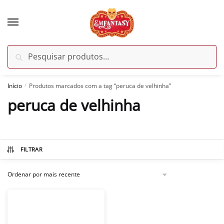
Skip
Skip
to
to
navigation
content
Pesquisar
Pesquisar
por:
Início
Produtos marcados com a tag “peruca de velhinha”
/
peruca de velhinha
FILTRAR