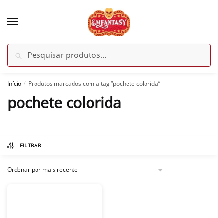
Skip
Skip
to
to
navigation
content
Pesquisar
Pesquisar
por:
Início
Produtos marcados com a tag “pochete colorida”
/
pochete colorida
FILTRAR