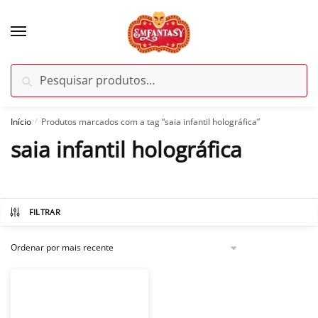
Skip
Skip
to
to
navigation
content
Pesquisar
Pesquisar
por:
Início
Produtos marcados com a tag “saia infantil holográfica”
/
saia infantil holográfica
FILTRAR