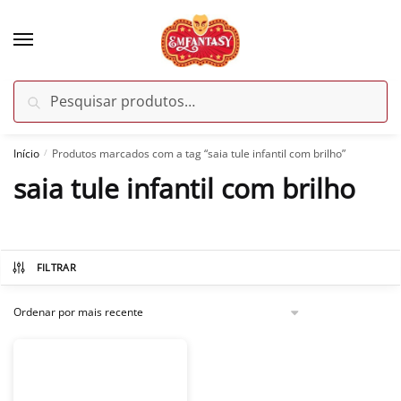
Skip
Skip
to
to
navigation
content
Pesquisar
Pesquisar
por:
Início
Produtos marcados com a tag “saia tule infantil com brilho”
/
saia tule infantil com brilho
FILTRAR