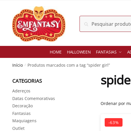
Skip
Skip
to
to
navigation
content
Pesquisar
Pesquisar
por:
HOME
HALLOWEEN
FANTASIAS
A
Início
Produtos marcados com a tag “spider girl”
/
spider
CATEGORIAS
-63%
Adereços
Datas Comemorativas
Decoração
Fantasias
Maquiagens
Outlet