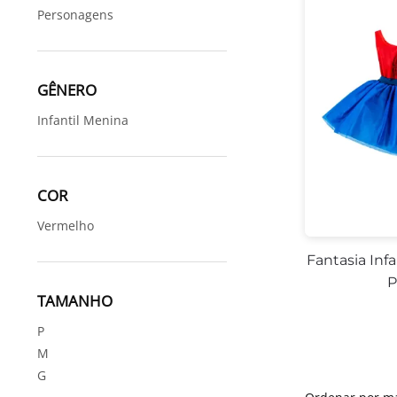
Personagens
GÊNERO
Infantil Menina
COR
Vermelho
Fantasia Infa
P
TAMANHO
P
M
G