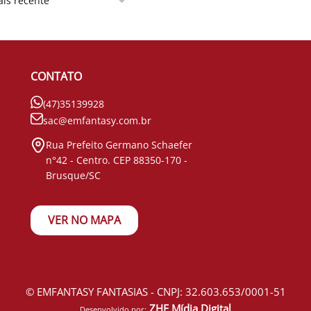
CONTATO
(47)35139928
sac@emfantasy.com.br
Rua Prefeito Germano Schaefer
n°42 - Centro. CEP 88350-170 -
Brusque/SC
VER NO MAPA
© EMFANTASY FANTASIAS - CNPJ: 32.603.653/0001-51
ZHF Mídia Digital
Desenvolvido por: