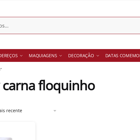
DEREÇOS
MAQUIAGENS
DECORAÇÃO
DATAS COMEMOR
”
 carna floquinho