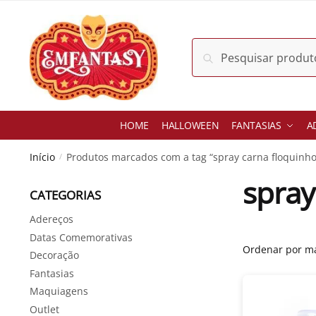
Skip
Skip
to
to
navigation
content
Pesquisar
Pesquisar
por:
HOME
HALLOWEEN
FANTASIAS
A
Início
Produtos marcados com a tag “spray carna floquinho
/
spray
CATEGORIAS
Adereços
Datas Comemorativas
Decoração
Fantasias
Maquiagens
Outlet