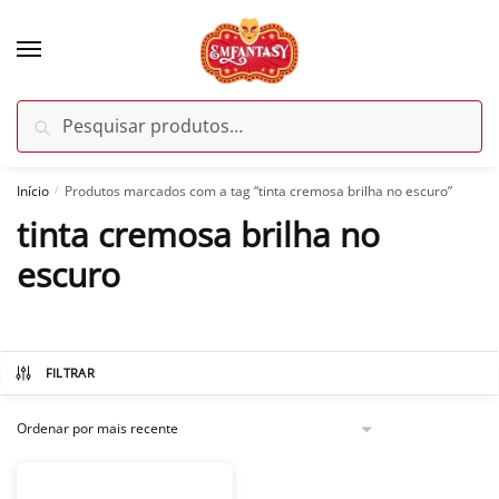
Skip
Skip
to
to
navigation
content
Pesquisar
Pesquisar
por:
Início
Produtos marcados com a tag “tinta cremosa brilha no escuro”
/
tinta cremosa brilha no
escuro
FILTRAR