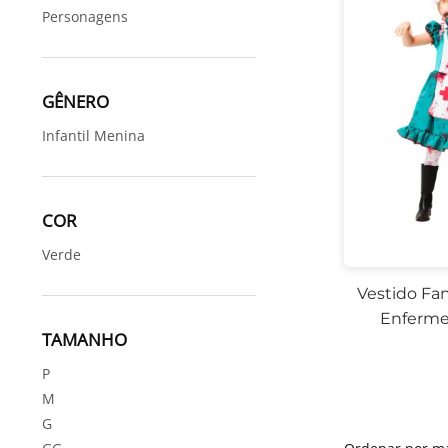
Personagens
GÊNERO
Infantil Menina
COR
Verde
Vestido Fan
Enferme
TAMANHO
P
M
G