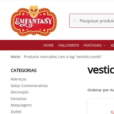
Skip
Skip
to
to
navigation
content
Pesquisar
Pesquisar
por:
HOME
HALLOWEEN
FANTASIAS
A
Início
Produtos marcados com a tag “vestido zumbi”
/
vesti
CATEGORIAS
Adereços
Datas Comemorativas
Decoração
Fantasias
Maquiagens
Outlet