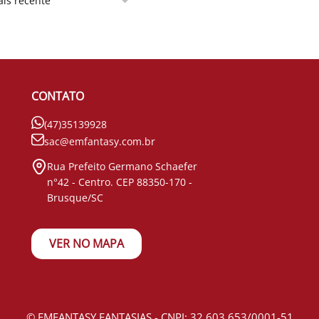
CONTATO
(47)35139928
sac@emfantasy.com.br
Rua Prefeito Germano Schaefer
n°42 - Centro. CEP 88350-170 -
Brusque/SC
VER NO MAPA
© EMFANTASY FANTASIAS - CNPJ: 32.603.653/0001-51