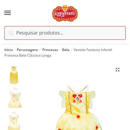
Skip
Skip
to
to
navigation
content
Pesquisar
Pesquisar
por:
Início
Personagens
Princesas
Bela
Vestido Fantasia Infantil
/
/
/
/
Princesa Bela Clássica Longa