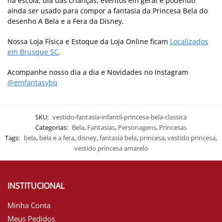
na escola, dia das crianças, eventos em geral e podendo
ainda ser usado para compor a fantasia da Princesa Bela do
desenho A Bela e a Fera da Disney.
Nossa Loja Física e Estoque da Loja Online ficam
Localizados
em Brusque SC
.
Acompanhe nosso dia a dia e Novidades no Instagram
@emfantasybq
SKU:
vestido-fantasia-infantil-princesa-bela-classica
Categorias:
Bela
,
Fantasias
,
Personagens
,
Princesas
Tags:
bela
,
bela e a fera
,
disney
,
fantasia bela
,
princesa
,
vestido princesa
,
vestido princesa amarelo
INSTITUCIONAL
Minha Conta
Meus Pedidos