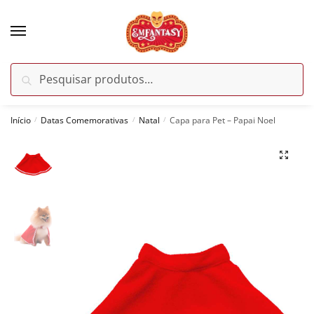
Skip
Skip
to
to
navigation
content
Pesquisar
Pesquisar
por:
Início
Datas Comemorativas
Natal
Capa para Pet – Papai Noel
/
/
/