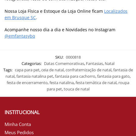
Nossa Loja Física e Estoque da Loja Online ficam
Localizados
em Brusque SC
.
Acompanhe nosso dia a dia e Novidades no Instagram
@emfantasybq
SKU:
0000818
Categorias:
Datas Comemorativas
,
Fantasias
,
Natal
Tags:
capa para pet
,
ceia de natal
,
confraternização de natal
,
fantasia de
natal
,
fantasia natalina pet
,
fantasia para cachorro
,
fantasia para gato
,
festa de encerramento
,
festa natalina
,
festa temática de natal
,
roupa
para pet
,
touca de natal
INSTITUCIONAL
Minha Conta
Meus Pedidos