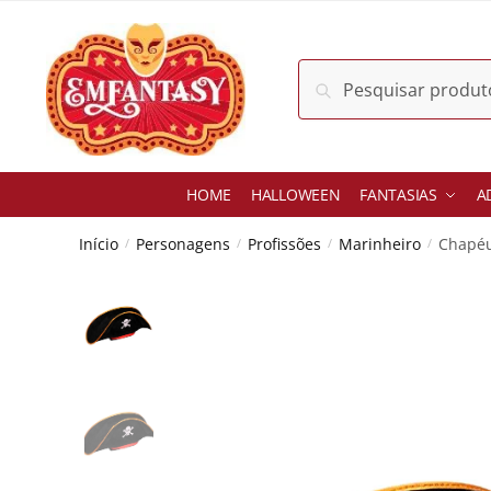
Skip
Skip
to
to
navigation
content
Pesquisar
Pesquisar
por:
HOME
HALLOWEEN
FANTASIAS
A
Início
Personagens
Profissões
Marinheiro
Chapéu
/
/
/
/