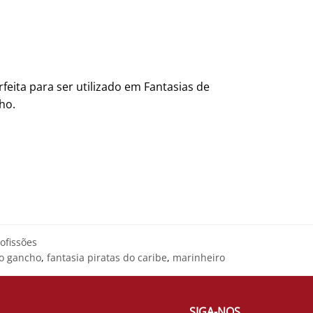
eita para ser utilizado em Fantasias de
ho.
ofissões
ão gancho
,
fantasia piratas do caribe
,
marinheiro
SIGA-NOS