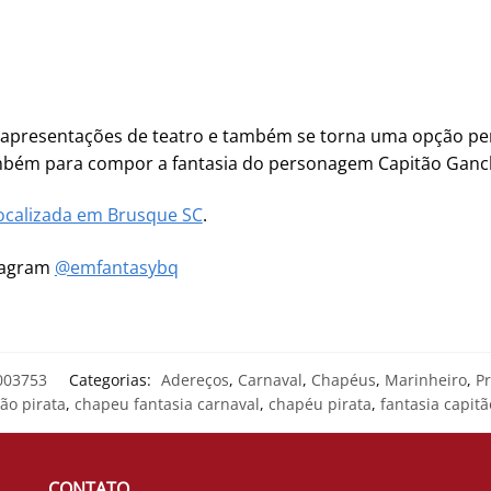
, apresentações de teatro e também se torna uma opção perf
também para compor a fantasia do personagem Capitão Ganc
ocalizada em Brusque SC
.
stagram
@emfantasybq
003753
Categorias:
Adereços
,
Carnaval
,
Chapéus
,
Marinheiro
,
Pr
ão pirata
,
chapeu fantasia carnaval
,
chapéu pirata
,
fantasia capit
CONTATO