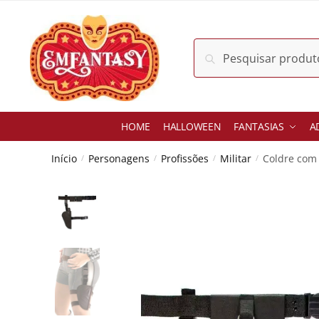
Skip
Skip
to
to
navigation
content
Pesquisar
Pesquisar
por:
HOME
HALLOWEEN
FANTASIAS
A
Início
Personagens
Profissões
Militar
Coldre com 
/
/
/
/