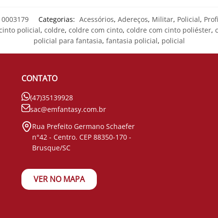
0003179
Categorias:
Acessórios
,
Adereços
,
Militar
,
Policial
,
Prof
into policial
,
coldre
,
coldre com cinto
,
coldre com cinto poliéster
,
policial para fantasia
,
fantasia policial
,
policial
CONTATO
(47)35139928
sac@emfantasy.com.br
Rua Prefeito Germano Schaefer
n°42 - Centro. CEP 88350-170 -
Brusque/SC
VER NO MAPA