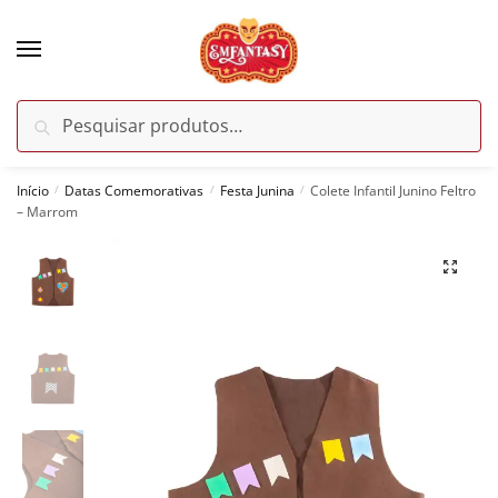
Skip
Skip
to
to
navigation
content
Pesquisar
Pesquisar
por:
Início
Datas Comemorativas
Festa Junina
Colete Infantil Junino Feltro
/
/
/
– Marrom